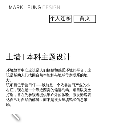
MARK LEUNG
DESIGN
ENG
简
繁
个人连系
首页
土墙 | 本科主题设计
环境教育中心应该是人们接触和感受环境的平台，应
该是帮助人们找回自然本能和与地球母亲联系的地
方。
该项目位于盐田仔——以前是一个依靠盐田产业的小
村庄，现在是一个靠近西贡的偏远岛屿。项目以夯土
打造，旨在为参观者提供半户外的体验。激发游客表
达自己对自然的解释，而不是被大量填鸭式信息灌
输。